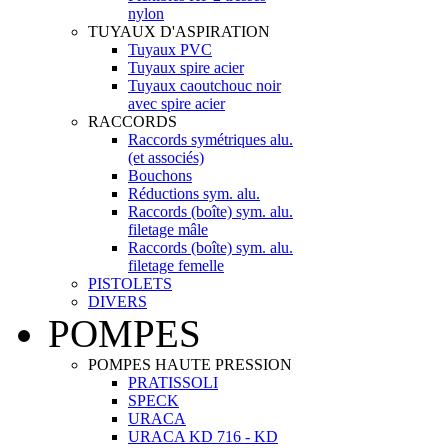
nylon
TUYAUX D'ASPIRATION
Tuyaux PVC
Tuyaux spire acier
Tuyaux caoutchouc noir
avec spire acier
RACCORDS
Raccords symétriques alu.
(et associés)
Bouchons
Réductions sym. alu.
Raccords (boîte) sym. alu.
filetage mâle
Raccords (boîte) sym. alu.
filetage femelle
PISTOLETS
DIVERS
POMPES
POMPES HAUTE PRESSION
PRATISSOLI
SPECK
URACA
URACA KD 716 - KD