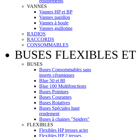
équipements
VANNES
Vannes HP et BP
Vannes papillon
Vannes à boule
Vannes guillotine
RADIOS
RACCORDS
CONSOMMABLES
BUSES FLEXIBLES ET
BUSES
Buses Consommables sans
inserts céramiques
Blue 50 et 80
Blue 100 Multifonctions
Buses Pointues
Buses Courantes
Buses Rotatives
Buses Spéciales haut
rendement
Buses à chaines "Spiders"
FLEXIBLES
Flexibles HP tresses acier
Flexibles HP 2 tresses