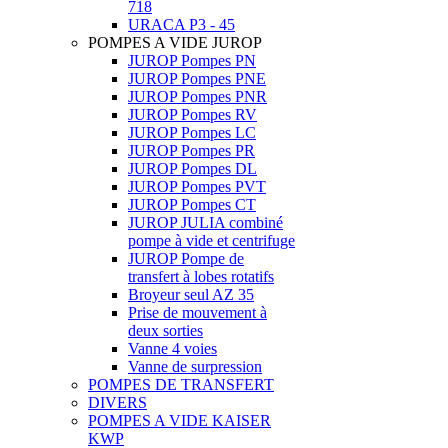
718
URACA P3 - 45
POMPES A VIDE JUROP
JUROP Pompes PN
JUROP Pompes PNE
JUROP Pompes PNR
JUROP Pompes RV
JUROP Pompes LC
JUROP Pompes PR
JUROP Pompes DL
JUROP Pompes PVT
JUROP Pompes CT
JUROP JULIA combiné
pompe à vide et centrifuge
JUROP Pompe de
transfert à lobes rotatifs
Broyeur seul AZ 35
Prise de mouvement à
deux sorties
Vanne 4 voies
Vanne de surpression
POMPES DE TRANSFERT
DIVERS
POMPES A VIDE KAISER
KWP