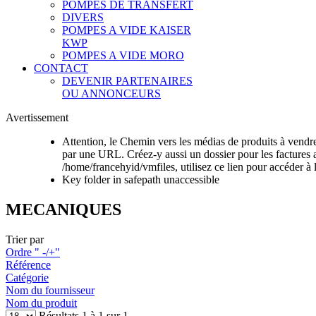
POMPES DE TRANSFERT
DIVERS
POMPES A VIDE KAISER
KWP
POMPES A VIDE MORO
CONTACT
DEVENIR PARTENAIRES
OU ANNONCEURS
Avertissement
Attention, le Chemin vers les médias de produits à vendre 
par une URL. Créez-y aussi un dossier pour les factures 
/home/francehyid/vmfiles, utilisez ce lien pour accéder à 
Key folder in safepath unaccessible
MECANIQUES
Trier par
Ordre " -/+"
Référence
Catégorie
Nom du fournisseur
Nom du produit
Résultats 1 à 1 sur 1