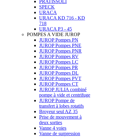
PRATISSOLI
SPECK
URACA
URACA KD 716 - KD
718
URACA P3 - 45
POMPES A VIDE JUROP
JUROP Pompes PN
JUROP Pompes PNE
JUROP Pompes PNR
JUROP Pompes RV
JUROP Pompes LC
JUROP Pompes PR
JUROP Pompes DL
JUROP Pompes PVT
JUROP Pompes CT
JUROP JULIA combiné
pompe à vide et centrifuge
JUROP Pompe de
transfert à lobes rotatifs
Broyeur seul AZ 35
Prise de mouvement à
deux sorties
Vanne 4 voies
Vanne de surpression