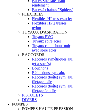
Buses Spéciales haut
rendement
Buses à chaines "Spiders"
FLEXIBLES
Flexibles HP tresses acier
Flexibles HP 2 tresses
nylon
TUYAUX D'ASPIRATION
Tuyaux PVC
Tuyaux spire acier
Tuyaux caoutchouc noir
avec spire acier
RACCORDS
Raccords symétriques alu.
(et associés)
Bouchons
Réductions sym. alu.
Raccords (boîte) sym. alu.
filetage mâle
Raccords (boîte) sym. alu.
filetage femelle
PISTOLETS
DIVERS
POMPES
POMPES HAUTE PRESSION