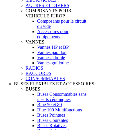
MECANIQUES
AUTRES ET DIVERS
COMPOSANTS POUR
VEHICULE JUROP
Composants pour le circuit
du vide
Accessoires pour
équipements
VANNES
Vannes HP et BP
Vannes papillon
Vannes à boule
Vannes guillotine
RADIOS
RACCORDS
CONSOMMABLES
BUSES FLEXIBLES ET ACCESSOIRES
BUSES
Buses Consommables sans
inserts céramiques
Blue 50 et 80
Blue 100 Multifonctions
Buses Pointues
Buses Courantes
Buses Rotatives