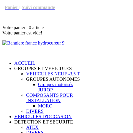
|
Panier
|
Suivi commande
Votre panier :
0
article
Votre panier est vide!
ACCUEIL
GROUPES ET VEHICULES
VEHICULES NEUF -3,5 T
GROUPES AUTONOMES
Groupes motorisés
JUROP
COMPOSANTS POUR
INSTALLATION
MORO
DIVERS
VEHICULES D'OCCASION
DETECTION ET SECURITE
ATEX
DIVERS