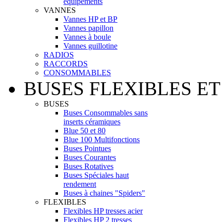
équipements
VANNES
Vannes HP et BP
Vannes papillon
Vannes à boule
Vannes guillotine
RADIOS
RACCORDS
CONSOMMABLES
BUSES FLEXIBLES ET
BUSES
Buses Consommables sans
inserts céramiques
Blue 50 et 80
Blue 100 Multifonctions
Buses Pointues
Buses Courantes
Buses Rotatives
Buses Spéciales haut
rendement
Buses à chaines "Spiders"
FLEXIBLES
Flexibles HP tresses acier
Flexibles HP 2 tresses