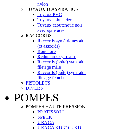
nylon
TUYAUX D'ASPIRATION
Tuyaux PVC
Tuyaux spire acier
Tuyaux caoutchouc noir
avec spire acier
RACCORDS
Raccords symétriques alu.
(et associés)
Bouchons
Réductions sym. alu.
Raccords (boîte) sym. alu.
filetage mâle
Raccords (boîte) sym. alu.
filetage femelle
PISTOLETS
DIVERS
POMPES
POMPES HAUTE PRESSION
PRATISSOLI
SPECK
URACA
URACA KD 716 - KD