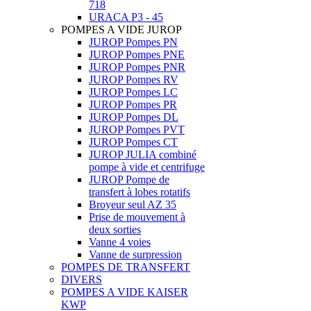
718
URACA P3 - 45
POMPES A VIDE JUROP
JUROP Pompes PN
JUROP Pompes PNE
JUROP Pompes PNR
JUROP Pompes RV
JUROP Pompes LC
JUROP Pompes PR
JUROP Pompes DL
JUROP Pompes PVT
JUROP Pompes CT
JUROP JULIA combiné
pompe à vide et centrifuge
JUROP Pompe de
transfert à lobes rotatifs
Broyeur seul AZ 35
Prise de mouvement à
deux sorties
Vanne 4 voies
Vanne de surpression
POMPES DE TRANSFERT
DIVERS
POMPES A VIDE KAISER
KWP