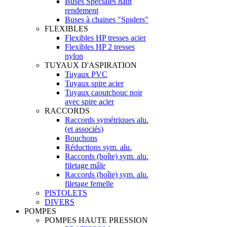
Buses Spéciales haut
rendement
Buses à chaines "Spiders"
FLEXIBLES
Flexibles HP tresses acier
Flexibles HP 2 tresses
nylon
TUYAUX D'ASPIRATION
Tuyaux PVC
Tuyaux spire acier
Tuyaux caoutchouc noir
avec spire acier
RACCORDS
Raccords symétriques alu.
(et associés)
Bouchons
Réductions sym. alu.
Raccords (boîte) sym. alu.
filetage mâle
Raccords (boîte) sym. alu.
filetage femelle
PISTOLETS
DIVERS
POMPES
POMPES HAUTE PRESSION