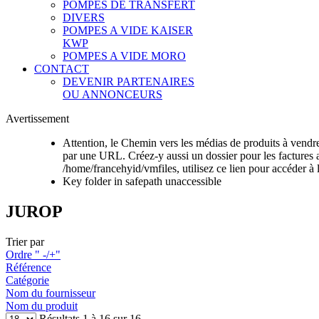
POMPES DE TRANSFERT
DIVERS
POMPES A VIDE KAISER
KWP
POMPES A VIDE MORO
CONTACT
DEVENIR PARTENAIRES
OU ANNONCEURS
Avertissement
Attention, le Chemin vers les médias de produits à vendre 
par une URL. Créez-y aussi un dossier pour les factures 
/home/francehyid/vmfiles, utilisez ce lien pour accéder à 
Key folder in safepath unaccessible
JUROP
Trier par
Ordre " -/+"
Référence
Catégorie
Nom du fournisseur
Nom du produit
Résultats 1 à 16 sur 16