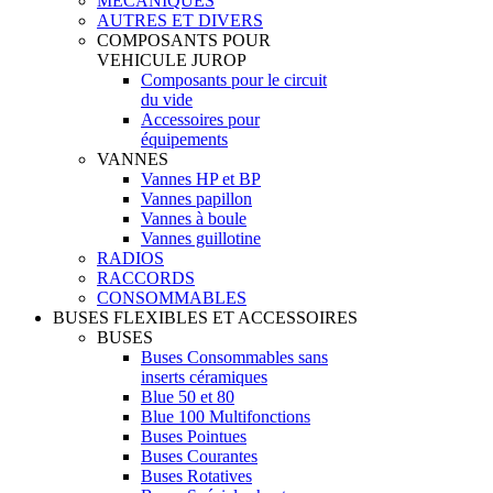
MECANIQUES
AUTRES ET DIVERS
COMPOSANTS POUR
VEHICULE JUROP
Composants pour le circuit
du vide
Accessoires pour
équipements
VANNES
Vannes HP et BP
Vannes papillon
Vannes à boule
Vannes guillotine
RADIOS
RACCORDS
CONSOMMABLES
BUSES FLEXIBLES ET ACCESSOIRES
BUSES
Buses Consommables sans
inserts céramiques
Blue 50 et 80
Blue 100 Multifonctions
Buses Pointues
Buses Courantes
Buses Rotatives