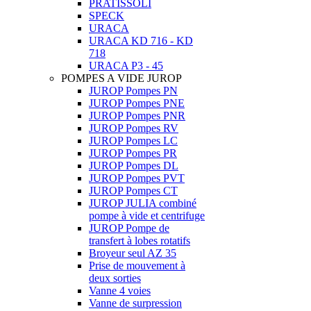
PRATISSOLI
SPECK
URACA
URACA KD 716 - KD
718
URACA P3 - 45
POMPES A VIDE JUROP
JUROP Pompes PN
JUROP Pompes PNE
JUROP Pompes PNR
JUROP Pompes RV
JUROP Pompes LC
JUROP Pompes PR
JUROP Pompes DL
JUROP Pompes PVT
JUROP Pompes CT
JUROP JULIA combiné
pompe à vide et centrifuge
JUROP Pompe de
transfert à lobes rotatifs
Broyeur seul AZ 35
Prise de mouvement à
deux sorties
Vanne 4 voies
Vanne de surpression