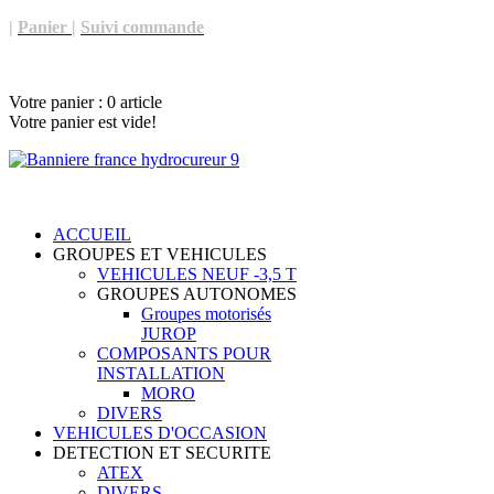
|
Panier
|
Suivi commande
Votre panier :
0
article
Votre panier est vide!
ACCUEIL
GROUPES ET VEHICULES
VEHICULES NEUF -3,5 T
GROUPES AUTONOMES
Groupes motorisés
JUROP
COMPOSANTS POUR
INSTALLATION
MORO
DIVERS
VEHICULES D'OCCASION
DETECTION ET SECURITE
ATEX
DIVERS