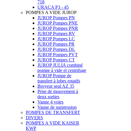
718
URACA P3 - 45
POMPES A VIDE JUROP
JUROP Pompes PN
JUROP Pompes PNE
JUROP Pompes PNR
JUROP Pompes RV
JUROP Pompes LC
JUROP Pompes PR
JUROP Pompes DL
JUROP Pompes PVT
JUROP Pompes CT
JUROP JULIA combiné
pompe à vide et centrifuge
JUROP Pompe de
transfert à lobes rotatifs
Broyeur seul AZ 35
Prise de mouvement à
deux sorties
Vanne 4 voies
Vanne de surpression
POMPES DE TRANSFERT
DIVERS
POMPES A VIDE KAISER
KWP