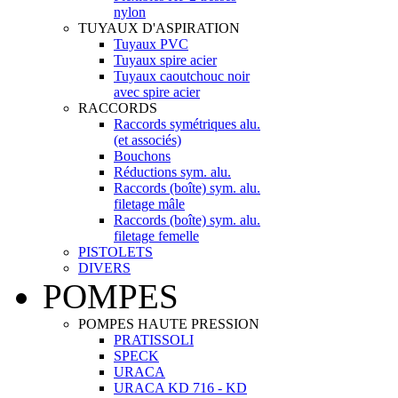
nylon
TUYAUX D'ASPIRATION
Tuyaux PVC
Tuyaux spire acier
Tuyaux caoutchouc noir
avec spire acier
RACCORDS
Raccords symétriques alu.
(et associés)
Bouchons
Réductions sym. alu.
Raccords (boîte) sym. alu.
filetage mâle
Raccords (boîte) sym. alu.
filetage femelle
PISTOLETS
DIVERS
POMPES
POMPES HAUTE PRESSION
PRATISSOLI
SPECK
URACA
URACA KD 716 - KD