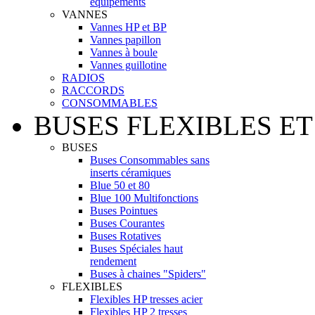
équipements
VANNES
Vannes HP et BP
Vannes papillon
Vannes à boule
Vannes guillotine
RADIOS
RACCORDS
CONSOMMABLES
BUSES FLEXIBLES ET
BUSES
Buses Consommables sans
inserts céramiques
Blue 50 et 80
Blue 100 Multifonctions
Buses Pointues
Buses Courantes
Buses Rotatives
Buses Spéciales haut
rendement
Buses à chaines "Spiders"
FLEXIBLES
Flexibles HP tresses acier
Flexibles HP 2 tresses