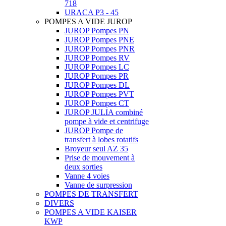
718
URACA P3 - 45
POMPES A VIDE JUROP
JUROP Pompes PN
JUROP Pompes PNE
JUROP Pompes PNR
JUROP Pompes RV
JUROP Pompes LC
JUROP Pompes PR
JUROP Pompes DL
JUROP Pompes PVT
JUROP Pompes CT
JUROP JULIA combiné
pompe à vide et centrifuge
JUROP Pompe de
transfert à lobes rotatifs
Broyeur seul AZ 35
Prise de mouvement à
deux sorties
Vanne 4 voies
Vanne de surpression
POMPES DE TRANSFERT
DIVERS
POMPES A VIDE KAISER
KWP