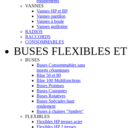
équipements
VANNES
Vannes HP et BP
Vannes papillon
Vannes à boule
Vannes guillotine
RADIOS
RACCORDS
CONSOMMABLES
BUSES FLEXIBLES ET
BUSES
Buses Consommables sans
inserts céramiques
Blue 50 et 80
Blue 100 Multifonctions
Buses Pointues
Buses Courantes
Buses Rotatives
Buses Spéciales haut
rendement
Buses à chaines "Spiders"
FLEXIBLES
Flexibles HP tresses acier
Flexibles HP 2 tresses