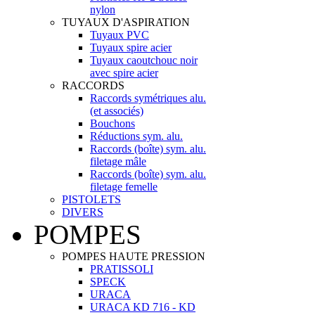
nylon
TUYAUX D'ASPIRATION
Tuyaux PVC
Tuyaux spire acier
Tuyaux caoutchouc noir
avec spire acier
RACCORDS
Raccords symétriques alu.
(et associés)
Bouchons
Réductions sym. alu.
Raccords (boîte) sym. alu.
filetage mâle
Raccords (boîte) sym. alu.
filetage femelle
PISTOLETS
DIVERS
POMPES
POMPES HAUTE PRESSION
PRATISSOLI
SPECK
URACA
URACA KD 716 - KD