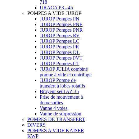
718
URACA P3 - 45
POMPES A VIDE JUROP
JUROP Pompes PN
JUROP Pompes PNE
JUROP Pompes PNR
JUROP Pompes RV
JUROP Pompes LC
JUROP Pompes PR
JUROP Pompes DL
JUROP Pompes PVT
JUROP Pompes CT
JUROP JULIA combiné
pompe à vide et centrifuge
JUROP Pompe de
transfert à lobes rotatifs
Broyeur seul AZ 35
Prise de mouvement à
deux sorties
Vanne 4 voies
Vanne de surpression
POMPES DE TRANSFERT
DIVERS
POMPES A VIDE KAISER
KWP