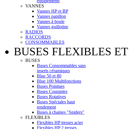
équipements
VANNES
Vannes HP et BP
Vannes papillon
Vannes à boule
Vannes guillotine
RADIOS
RACCORDS
CONSOMMABLES
BUSES FLEXIBLES ET
BUSES
Buses Consommables sans
inserts céramiques
Blue 50 et 80
Blue 100 Multifonctions
Buses Pointues
Buses Courantes
Buses Rotatives
Buses Spéciales haut
rendement
Buses à chaines "Spiders"
FLEXIBLES
Flexibles HP tresses acier
Flexibles HP 2 tresses