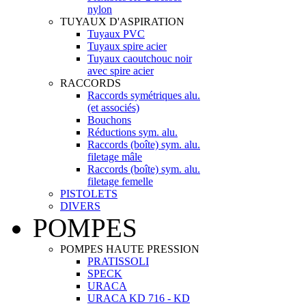
nylon
TUYAUX D'ASPIRATION
Tuyaux PVC
Tuyaux spire acier
Tuyaux caoutchouc noir
avec spire acier
RACCORDS
Raccords symétriques alu.
(et associés)
Bouchons
Réductions sym. alu.
Raccords (boîte) sym. alu.
filetage mâle
Raccords (boîte) sym. alu.
filetage femelle
PISTOLETS
DIVERS
POMPES
POMPES HAUTE PRESSION
PRATISSOLI
SPECK
URACA
URACA KD 716 - KD