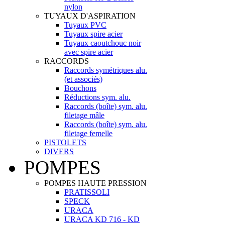
nylon
TUYAUX D'ASPIRATION
Tuyaux PVC
Tuyaux spire acier
Tuyaux caoutchouc noir
avec spire acier
RACCORDS
Raccords symétriques alu.
(et associés)
Bouchons
Réductions sym. alu.
Raccords (boîte) sym. alu.
filetage mâle
Raccords (boîte) sym. alu.
filetage femelle
PISTOLETS
DIVERS
POMPES
POMPES HAUTE PRESSION
PRATISSOLI
SPECK
URACA
URACA KD 716 - KD