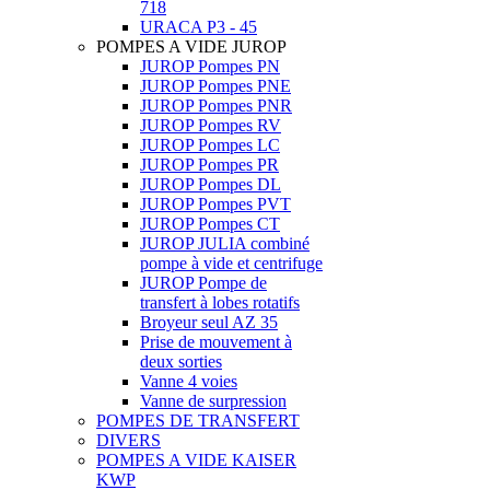
718
URACA P3 - 45
POMPES A VIDE JUROP
JUROP Pompes PN
JUROP Pompes PNE
JUROP Pompes PNR
JUROP Pompes RV
JUROP Pompes LC
JUROP Pompes PR
JUROP Pompes DL
JUROP Pompes PVT
JUROP Pompes CT
JUROP JULIA combiné
pompe à vide et centrifuge
JUROP Pompe de
transfert à lobes rotatifs
Broyeur seul AZ 35
Prise de mouvement à
deux sorties
Vanne 4 voies
Vanne de surpression
POMPES DE TRANSFERT
DIVERS
POMPES A VIDE KAISER
KWP