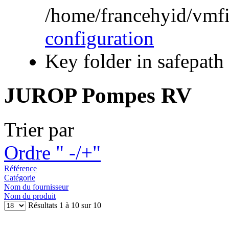
/home/francehyid/vmfile
configuration
Key folder in safepath
JUROP Pompes RV
Trier par
Ordre " -/+"
Référence
Catégorie
Nom du fournisseur
Nom du produit
Résultats 1 à 10 sur 10