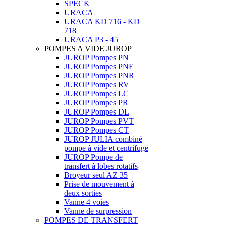
SPECK
URACA
URACA KD 716 - KD
718
URACA P3 - 45
POMPES A VIDE JUROP
JUROP Pompes PN
JUROP Pompes PNE
JUROP Pompes PNR
JUROP Pompes RV
JUROP Pompes LC
JUROP Pompes PR
JUROP Pompes DL
JUROP Pompes PVT
JUROP Pompes CT
JUROP JULIA combiné
pompe à vide et centrifuge
JUROP Pompe de
transfert à lobes rotatifs
Broyeur seul AZ 35
Prise de mouvement à
deux sorties
Vanne 4 voies
Vanne de surpression
POMPES DE TRANSFERT