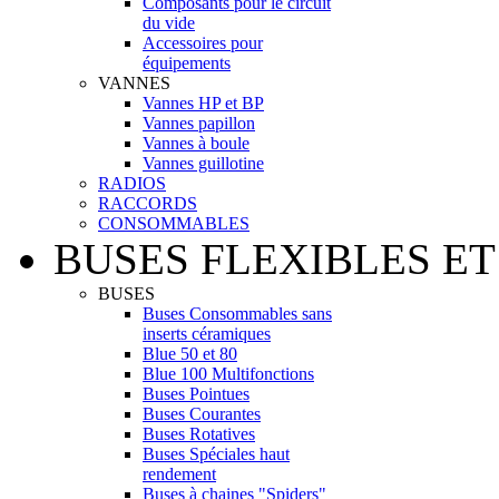
Composants pour le circuit
du vide
Accessoires pour
équipements
VANNES
Vannes HP et BP
Vannes papillon
Vannes à boule
Vannes guillotine
RADIOS
RACCORDS
CONSOMMABLES
BUSES FLEXIBLES ET
BUSES
Buses Consommables sans
inserts céramiques
Blue 50 et 80
Blue 100 Multifonctions
Buses Pointues
Buses Courantes
Buses Rotatives
Buses Spéciales haut
rendement
Buses à chaines "Spiders"