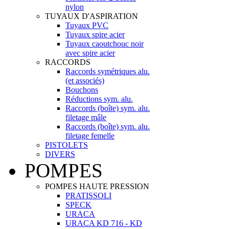
nylon
TUYAUX D'ASPIRATION
Tuyaux PVC
Tuyaux spire acier
Tuyaux caoutchouc noir
avec spire acier
RACCORDS
Raccords symétriques alu.
(et associés)
Bouchons
Réductions sym. alu.
Raccords (boîte) sym. alu.
filetage mâle
Raccords (boîte) sym. alu.
filetage femelle
PISTOLETS
DIVERS
POMPES
POMPES HAUTE PRESSION
PRATISSOLI
SPECK
URACA
URACA KD 716 - KD