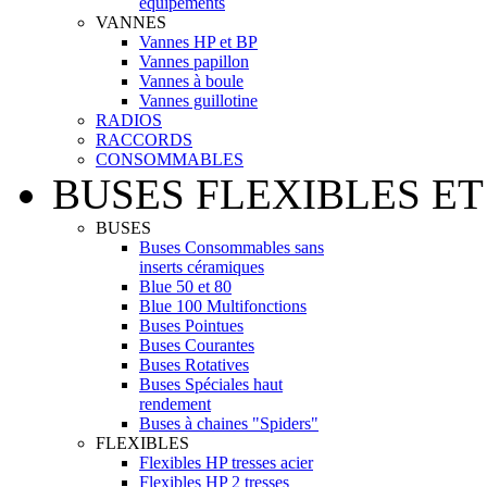
équipements
VANNES
Vannes HP et BP
Vannes papillon
Vannes à boule
Vannes guillotine
RADIOS
RACCORDS
CONSOMMABLES
BUSES FLEXIBLES ET
BUSES
Buses Consommables sans
inserts céramiques
Blue 50 et 80
Blue 100 Multifonctions
Buses Pointues
Buses Courantes
Buses Rotatives
Buses Spéciales haut
rendement
Buses à chaines "Spiders"
FLEXIBLES
Flexibles HP tresses acier
Flexibles HP 2 tresses