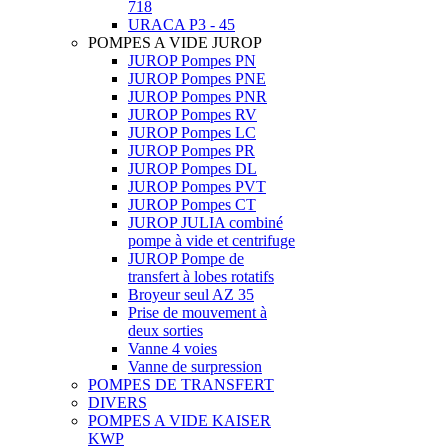
718
URACA P3 - 45
POMPES A VIDE JUROP
JUROP Pompes PN
JUROP Pompes PNE
JUROP Pompes PNR
JUROP Pompes RV
JUROP Pompes LC
JUROP Pompes PR
JUROP Pompes DL
JUROP Pompes PVT
JUROP Pompes CT
JUROP JULIA combiné
pompe à vide et centrifuge
JUROP Pompe de
transfert à lobes rotatifs
Broyeur seul AZ 35
Prise de mouvement à
deux sorties
Vanne 4 voies
Vanne de surpression
POMPES DE TRANSFERT
DIVERS
POMPES A VIDE KAISER
KWP