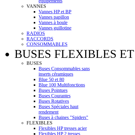
équipements
VANNES
Vannes HP et BP
Vannes papillon
Vannes à boule
Vannes guillotine
RADIOS
RACCORDS
CONSOMMABLES
BUSES FLEXIBLES ET
BUSES
Buses Consommables sans
inserts céramiques
Blue 50 et 80
Blue 100 Multifonctions
Buses Pointues
Buses Courantes
Buses Rotatives
Buses Spéciales haut
rendement
Buses à chaines "Spiders"
FLEXIBLES
Flexibles HP tresses acier
Flexibles HP 2 tresses