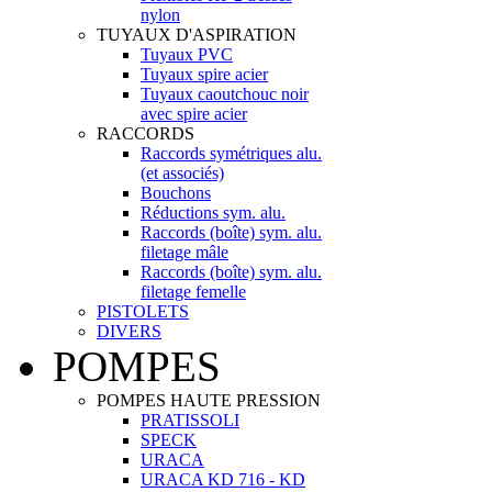
nylon
TUYAUX D'ASPIRATION
Tuyaux PVC
Tuyaux spire acier
Tuyaux caoutchouc noir
avec spire acier
RACCORDS
Raccords symétriques alu.
(et associés)
Bouchons
Réductions sym. alu.
Raccords (boîte) sym. alu.
filetage mâle
Raccords (boîte) sym. alu.
filetage femelle
PISTOLETS
DIVERS
POMPES
POMPES HAUTE PRESSION
PRATISSOLI
SPECK
URACA
URACA KD 716 - KD