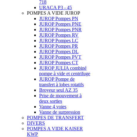
718
URACA P3 - 45
POMPES A VIDE JUROP
JUROP Pompes PN
JUROP Pompes PNE
JUROP Pompes PNR
JUROP Pompes RV
JUROP Pompes LC
JUROP Pompes PR
JUROP Pompes DL
JUROP Pompes PVT
JUROP Pompes CT
JUROP JULIA combiné
pompe à vide et centrifuge
JUROP Pompe de
transfert à lobes rotatifs
Broyeur seul AZ 35
Prise de mouvement à
deux sorties
Vanne 4 voies
Vanne de surpression
POMPES DE TRANSFERT
DIVERS
POMPES A VIDE KAISER
KWP