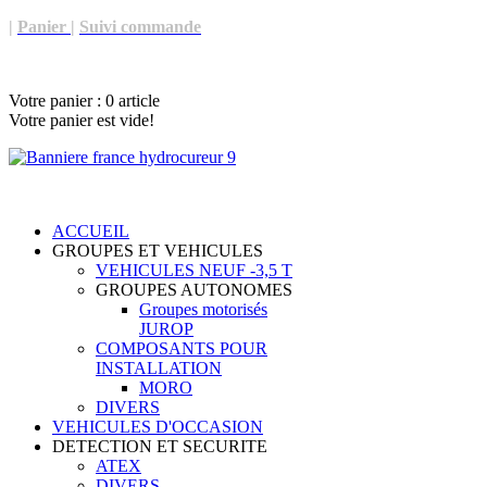
|
Panier
|
Suivi commande
Votre panier :
0
article
Votre panier est vide!
ACCUEIL
GROUPES ET VEHICULES
VEHICULES NEUF -3,5 T
GROUPES AUTONOMES
Groupes motorisés
JUROP
COMPOSANTS POUR
INSTALLATION
MORO
DIVERS
VEHICULES D'OCCASION
DETECTION ET SECURITE
ATEX
DIVERS