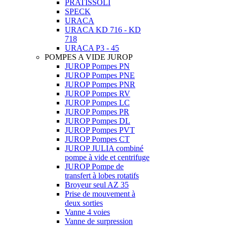
PRATISSOLI
SPECK
URACA
URACA KD 716 - KD
718
URACA P3 - 45
POMPES A VIDE JUROP
JUROP Pompes PN
JUROP Pompes PNE
JUROP Pompes PNR
JUROP Pompes RV
JUROP Pompes LC
JUROP Pompes PR
JUROP Pompes DL
JUROP Pompes PVT
JUROP Pompes CT
JUROP JULIA combiné
pompe à vide et centrifuge
JUROP Pompe de
transfert à lobes rotatifs
Broyeur seul AZ 35
Prise de mouvement à
deux sorties
Vanne 4 voies
Vanne de surpression