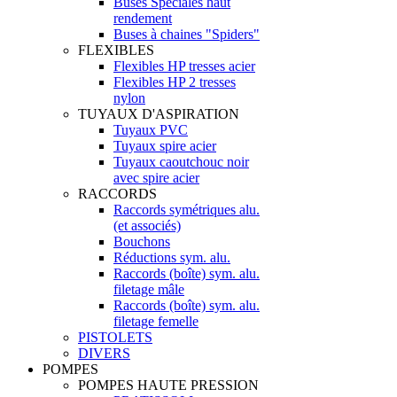
Buses Spéciales haut
rendement
Buses à chaines "Spiders"
FLEXIBLES
Flexibles HP tresses acier
Flexibles HP 2 tresses
nylon
TUYAUX D'ASPIRATION
Tuyaux PVC
Tuyaux spire acier
Tuyaux caoutchouc noir
avec spire acier
RACCORDS
Raccords symétriques alu.
(et associés)
Bouchons
Réductions sym. alu.
Raccords (boîte) sym. alu.
filetage mâle
Raccords (boîte) sym. alu.
filetage femelle
PISTOLETS
DIVERS
POMPES
POMPES HAUTE PRESSION