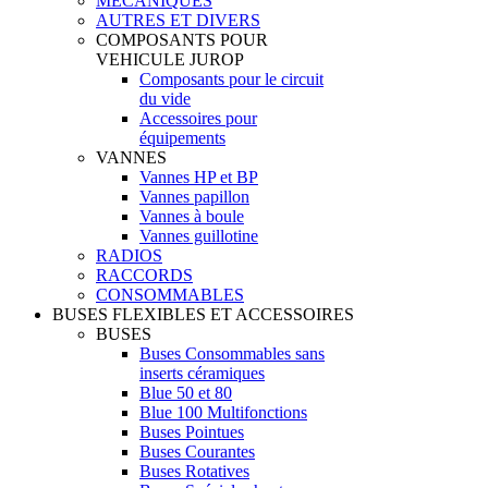
MECANIQUES
AUTRES ET DIVERS
COMPOSANTS POUR
VEHICULE JUROP
Composants pour le circuit
du vide
Accessoires pour
équipements
VANNES
Vannes HP et BP
Vannes papillon
Vannes à boule
Vannes guillotine
RADIOS
RACCORDS
CONSOMMABLES
BUSES FLEXIBLES ET ACCESSOIRES
BUSES
Buses Consommables sans
inserts céramiques
Blue 50 et 80
Blue 100 Multifonctions
Buses Pointues
Buses Courantes
Buses Rotatives